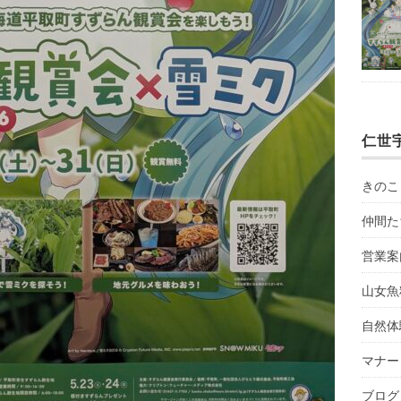
仁世
きのこ
仲間た
営業案
山女魚
自然体
マナー
ブログ