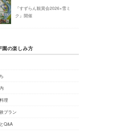
『すずらん観賞会2026×雪ミ
ク』開催
宇園の楽しみ方
ち
内
料理
験プラン
とQ&A