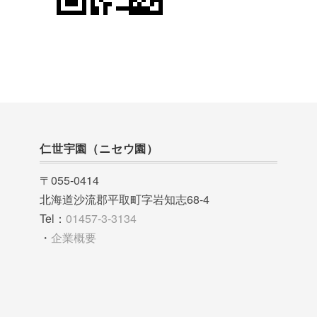
仁世宇園（ニセウ園）
〒055-0414
北海道沙流郡平取町字岩知志68-4
Tel：
01457-3-3134
・
企業概要