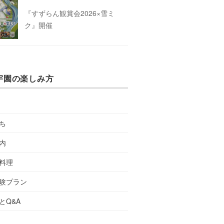
『すずらん観賞会2026×雪ミ
ク』開催
宇園の楽しみ方
ち
内
料理
験プラン
とQ&A