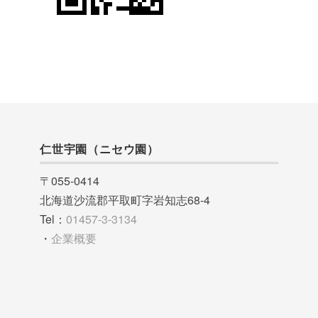
仁世宇園（ニセウ園）
〒055-0414
北海道沙流郡平取町字岩知志68-4
Tel：
01457-3-3134
・
企業概要