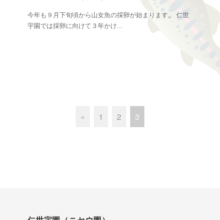
今年も９月下旬頃から山女魚の採卵が始まります。 仁世
宇園では採卵に向けて３年かけ
...
«
1
2
3
仁世宇園（ニセウ園）