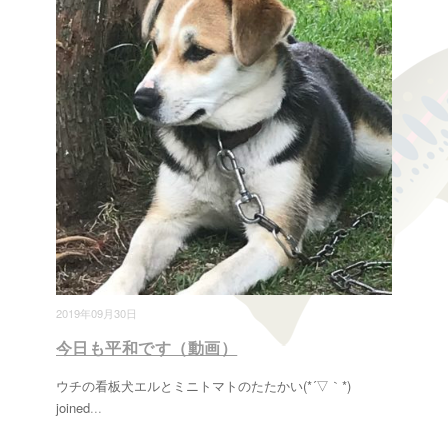
2019年09月30日
今日も平和です（動画）
ウチの看板犬エルとミニトマトのたたかい(*´▽｀*)
joined
...