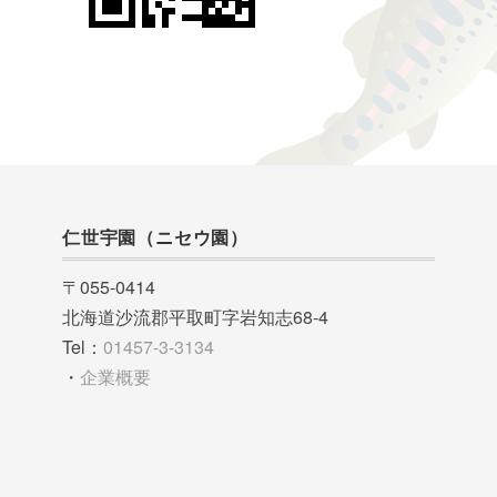
仁世宇園（ニセウ園）
〒055-0414
北海道沙流郡平取町字岩知志68-4
Tel：
01457-3-3134
・
企業概要