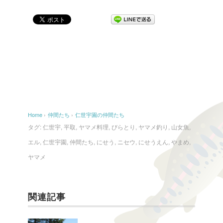
Home
›
仲間たち
›
仁世宇園の仲間たち
タグ:
仁世宇
,
平取
,
ヤマメ料理
,
びらとり
,
ヤマメ釣り
,
山女魚
,
エル
,
仁世宇園
,
仲間たち
,
にせう
,
ニセウ
,
にせうえん
,
やまめ
,
ヤマメ
関連記事