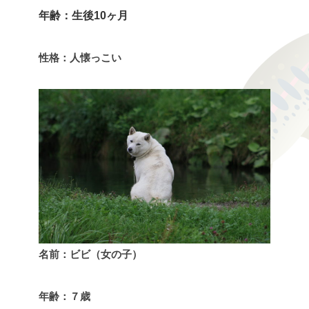
年齢：生後10ヶ月
性格：人懐っこい
名前：ビビ（女の子）
年齢：７歳