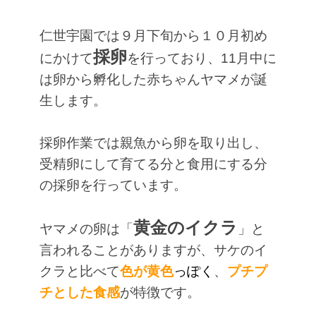
仁世宇園では９月下旬から１０月初め
採卵
にかけて
を行っており、11月中に
は卵から孵化した赤ちゃんヤマメが誕
生します。
採卵作業では親魚から卵を取り出し、
受精卵にして育てる分と
食用にする分
の
採卵を行っています。
黄金のイクラ
ヤマメの卵は「
」と
言われることがありますが、サケのイ
クラと比べて
色が黄色
っぽく
、
プチプ
チとした食感
が特徴です。